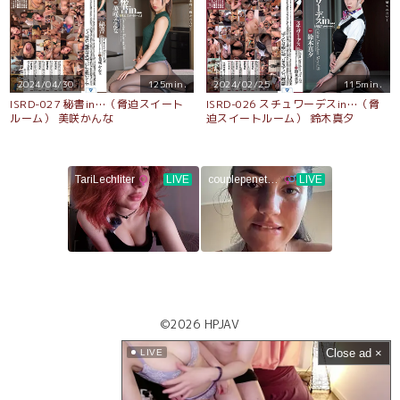
2024/04/30
125min.
2024/02/25
115min.
ISRD-027 秘書in…（脅迫スイート
ISRD-026 スチュワーデスin…（脅
ルーム） 美咲かんな
迫スイートルーム） 鈴木真夕
©2026
HPJAV
Close ad ×
LIVE