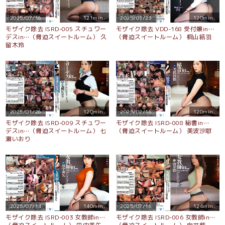
2025/07/16
121min.
2025/03/23
120min.
モザイク除去 ISRD-005 スチュワー
モザイク除去 VDD-168 受付嬢in…
デスin…（脅迫スイートルーム） 久
（脅迫スイートルーム） 桐山結羽
留木玲
2025/01/26
120min.
2025/02/16
120min.
モザイク除去 ISRD-009 スチュワー
モザイク除去 ISRD-008 秘書in…
デスin…（脅迫スイートルーム） 七
（脅迫スイートルーム） 美波沙耶
瀬いおり
2025/07/14
140min.
2025/07/16
124min.
モザイク除去 ISRD-003 女教師in…
モザイク除去 ISRD-006 女教師in…