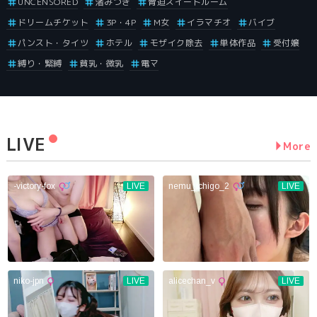
UNCENSORED
渚みつき
脅迫スイートルーム
ドリームチケット
3P・4P
M女
イラマチオ
バイブ
パンスト・タイツ
ホテル
モザイク除去
単体作品
受付嬢
縛り・緊縛
貧乳・微乳
電マ
LIVE
More