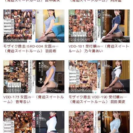
（脅迫スイートルーム） 田中美矢
（脅迫スイートルーム） 向井藍
2025/07/16
118min.
2024/06/01
128min.
モザイク除去 ISRD-004 女医in…
VDD-181 受付嬢in…（脅迫スイート
（脅迫スイートルーム） 羽田希
ルーム） 乃々瀬あい
2023/06/13
120min.
2025/03/05
134min.
VDD-173 女医in…（脅迫スイートル
モザイク除去 VDD-190 受付嬢in…
ーム） 音琴るい
（脅迫スイートルーム） 前田美波