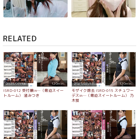
RELATED
2023/07/14
120min.
2025/07/17
120min.
ISRD-012 受付嬢in…（脅迫スイー
モザイク除去 ISRD-015 スチュワー
トルーム） 渚みつき
デスin…（脅迫スイートルーム） 乃
木蛍