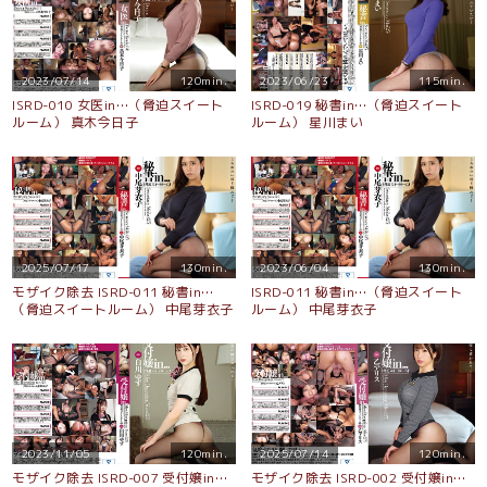
2023/07/14
120min.
2023/06/23
115min.
ISRD-010 女医in…（脅迫スイート
ISRD-019 秘書in…（脅迫スイート
ルーム） 真木今日子
ルーム） 星川まい
2025/07/17
130min.
2023/06/04
130min.
モザイク除去 ISRD-011 秘書in…
ISRD-011 秘書in…（脅迫スイート
（脅迫スイートルーム） 中尾芽衣子
ルーム） 中尾芽衣子
2023/11/05
120min.
2025/07/14
120min.
モザイク除去 ISRD-007 受付嬢in…
モザイク除去 ISRD-002 受付嬢in…