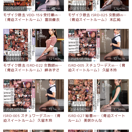
2025/03/23
120min.
2023/12/28
126min.
モザイク除去 VDD-159 受付嬢in…
モザイク除去 ISRD-025 女教師in…
（脅迫スイートルーム） 富田優衣
（脅迫スイートルーム） 末広純
2024/01/31
121min.
2023/07/31
121min.
モザイク除去 ISRD-022 女教師in…
ISRD-005 スチュワーデスin…（脅
（脅迫スイートルーム） 岬あずさ
迫スイートルーム） 久留木玲
2023/07/31
121min.
2024/04/30
125min.
ISRD-005 スチュワーデスin…（脅
ISRD-027 秘書in…（脅迫スイート
迫スイートルーム） 久留木玲
ルーム） 美咲かんな