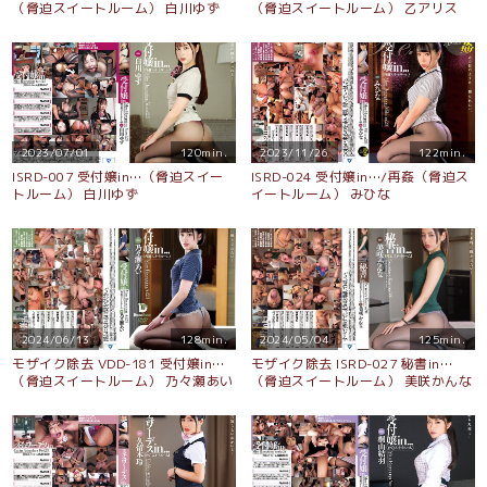
（脅迫スイートルーム） 白川ゆず
（脅迫スイートルーム） 乙アリス
2023/07/01
120min.
2023/11/26
122min.
ISRD-007 受付嬢in…（脅迫スイー
ISRD-024 受付嬢in…/再姦（脅迫ス
トルーム） 白川ゆず
イートルーム） みひな
2024/06/13
128min.
2024/05/04
125min.
モザイク除去 VDD-181 受付嬢in…
モザイク除去 ISRD-027 秘書in…
（脅迫スイートルーム） 乃々瀬あい
（脅迫スイートルーム） 美咲かんな