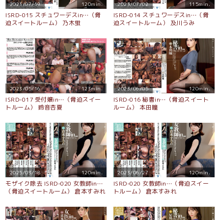
2023/07/19
120min.
2023/07/02
115min.
ISRD-015 スチュワーデスin…（脅
ISRD-014 スチュワーデスin…（脅
迫スイートルーム） 乃木蛍
迫スイートルーム） 及川うみ
2023/05/16
123min.
2023/06/05
120min.
ISRD-017 受付嬢in…（脅迫スイー
ISRD-016 秘書in…（脅迫スイート
トルーム） 鈴音杏夏
ルーム） 本田瞳
2025/03/18
120min.
2023/06/27
120min.
モザイク除去 ISRD-020 女教師in…
ISRD-020 女教師in…（脅迫スイー
（脅迫スイートルーム） 倉本すみれ
トルーム） 倉本すみれ