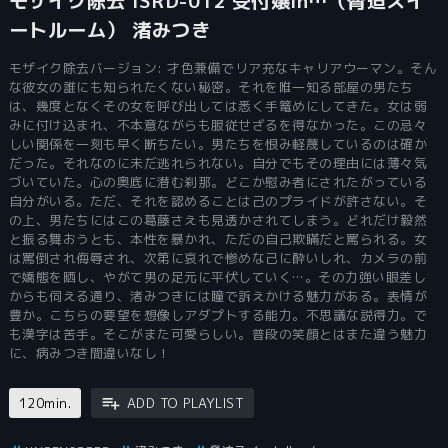
モザイク除去 ISRD-012 受付嬢in…（脅迫スイ
ートルーム） 渚みつき
モザイク除去バージョン: 才色兼備でリア充なキャリアウーマン。そん
な彼女の誰にも知られたくない秘密。それを唯一知る部屋の男たち
は、幾度となくその女を呼び出しては悉く手篭めにしてきた。女は弱
みに付け込まれ、不本意ながらも服従せざるを得なかった。この忌々
しい関係を一刻も早く断ちたい。男たちを恨み軽蔑しているのは確か
だった。それなのに未だ逃れられない。自分でもその理由には薄々気
づいていた。心の奥底に潜む刹那。どこか慰み者にされたがっている
自分がいる。ただ、それを認めることは己のプライドが許さない。そ
の上、男たちにはこの葛藤さえも見透かされてしまう。どれだけ毅然
と振る舞おうとも、本性を暴かれ、ただの自己欺瞞だと罵られる。女
は罵倒され侮辱され、次第に哀れで惨めな己に酔いしれ、カメラの前
で嬌態を晒し、やがて男の足元に平伏していく…。その力強い眼差し
からも伺える通り、渚みつきには瞳で訴えかける魅力がある。表情が
豊か。こちらの要望を想像しアダプトする能力。不思議な説得力。で
も漢字は苦手。そこがまた可愛らしい。普段の笑顔とはまた違う魅力
に、病みつき間違いなし！
120min.
ADD TO PLAYLIST