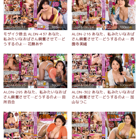
2025/03/17
105min.
2023/09/24
100min.
モザイク除去 ALDN-437 あなた、
ALDN-216 あなた、私みたいなおば
私みたいなおばさん興奮させて…ど
さん興奮させて…どうするのよ… 西
うするのよ… 花撫あや
園寺美緒
2024/03/25
100min.
2024/04/08
100min.
ALDN-295 あなた、私みたいなおば
ALDN-302 あなた、私みたいなおば
さん興奮させて…どうするのよ… 田
さん興奮させて…どうするのよ… 加
所百合
山なつこ