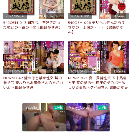
2023/06/06
59min.
2023/06/08
42min.
540OEM-013 同窓会、昔好きだっ
540OEM-006 デリヘル呼んだらま
た彼との一夜の不倫【嶋崎かすみ】
さかの！上司が・・・【嶋崎かす
み】
2023/07/28
120min.
2024/01/21
120min.
NEWM-042 嫁の母と禁断性交 其の
NEWM-071 真・異常性交 五十路母
参拾弐 妻よりもお義母さんの方がい
と子 其の参拾七 息子のチ○ポを欲
いよ… 嶋崎かすみ
しがる変態スケベ母さん 嶋崎かすみ