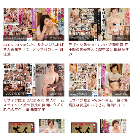
2023/11/27
110min.
2023/06/07
120min.
ALDN-243 あなた、私みたいなおば
モザイク除去 AED-213 近親相姦 五
さん興奮させて…どうするのよ… 岡
十路のお母さんに膣中出し 嶋崎かす
江凛
み
2025/04/18
120min.
2024/06/21
120min.
モザイク除去 DASD-575 黒人ホーム
モザイク除去 AWD-149 五十路で色
ステイNTR 娘の彼氏の股間にウズく
情狂な友達のお母さん 嶋崎かすみ
肌色のマ○コ編 赤瀬尚子