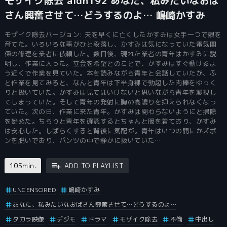
モザイク除去 aldn192 あなた、私みたいなおば
さん興奮させて…どうするのよ… 嶋崎かすみ
モザイク除去バージョン: 夫を早くに亡くしたかすみは女手一つで娘を
育てた。いろいろな事がひと段落し、かすみは気になっていた電気関
係の修理を業者に依頼した。数日後、現れた業者の青年はかすみに説
明し、作業に入った。立会を希望とのことで、かすみはすぐ動けるよ
う近くで作業を見ていた。本を読みながら青年と会話していたが、ふ
と作業を見てみると、なんと青年は下半身裸で勃起した肉棒をゆっく
りと扱いていた。かすみは見てはいけないと思いながら青年を凝視し
てしまっていた。そして青年の発射に胸の高鳴りを抑えられなくなっ
ていた。次の日、作業に来た青年。かすみは関わらないようにと掃除
を始めた。ちらりと青年を確認するとちゃんと服を着ており、かすみ
は安心した。しばらくすると背後に気配が。青年はいつの間にかズボ
ンを脱いでおり、パンツの中で静かに扱いていた…
105min.
ADD TO PLAYLIST
UNCENSORED
嶋崎かすみ
あなた、私みたいなおばさん興奮させて…どうするのよ…
タカラ映像
デジモ
ドラマ
モザイク除去
不倫
中出し