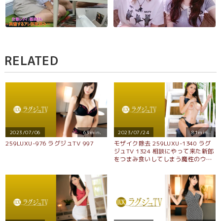
RELATED
2023/07/06
63min.
2023/07/24
81min.
259LUXU-976 ラグジュTV 997
モザイク除去 259LUXU-1340 ラグ
ジュTV 1324 相談にやって来た新郎
をつまみ食いしてしまう魔性のウエ
ディングプランナー！おしとやかな
雰囲気にH乳、美脚、スレンダーと
いう奇跡のスタイル！快楽を求めて
AVにまで足を踏み入れ、中イキを繰
り返す！