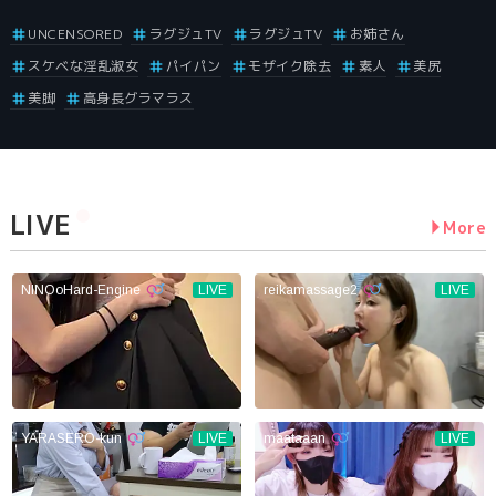
UNCENSORED
ラグジュTV
ラグジュTV
お姉さん
スケベな淫乱淑女
パイパン
モザイク除去
素人
美尻
美脚
高身長グラマラス
LIVE
More