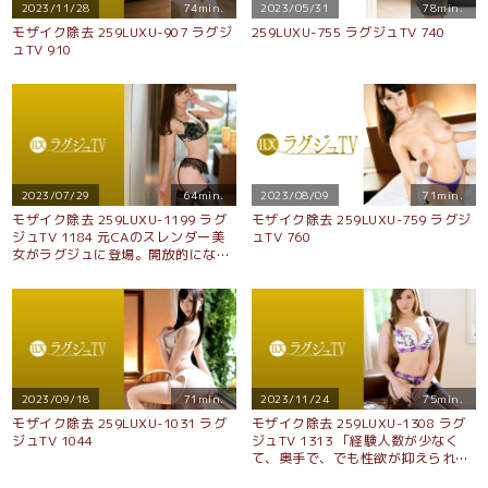
2023/11/28
74min.
2023/05/31
78min.
モザイク除去 259LUXU-907 ラグジ
259LUXU-755 ラグジュTV 740
ュTV 910
2023/07/29
64min.
2023/08/09
71min.
モザイク除去 259LUXU-1199 ラグ
モザイク除去 259LUXU-759 ラグジ
ジュTV 1184 元CAのスレンダー美
ュTV 760
女がラグジュに登場。開放的になっ
た性欲に身を任せ、妖艶な笑みを浮
かべながら男の体を味わい尽くす！
男をその気にさせる魔性のボディを
惜しげもなく晒し、本能全開でセッ
クスを堪能する姿は必見！
2023/09/18
71min.
2023/11/24
75min.
モザイク除去 259LUXU-1031 ラグ
モザイク除去 259LUXU-1308 ラグ
ジュTV 1044
ジュTV 1313 「経験人数が少なく
て、奥手で、でも性欲が抑えられな
くて…」男性経験から離れて早数