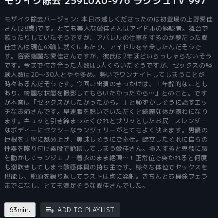
モザイク除去 259LUXU-976 ラグジュTV 997
モザイク除去バージョン: 本日お越しくださったのは初登場の上野愛佳
さん(28歳)です。とても美人な愛佳さんはアイドルの経験者。舞台で
歌ったりしていたそうですが、アパレルの仕事をするのが夢だった愛
佳さんは現在の職に就くにあたり、アイドルを卒業したんだそうで
す。容姿端麗な愛佳さんですが、彼氏は2年ほどいらっしゃらないそう
です。今まで付き合った人数は5人くらいだそうですが、セックスの経
験人数は20～30人とやや多め。勢いでワンナイトしてしまうことが
時々あるんだそうです。今回ご出演のきっかけは、「年齢的なことも
あり、綺麗な状態を撮影してもらいたかったから…」とのこと。です
が本音は「セックスがしたかったから。」と恥ずかしそうに話すエッ
チなお姉さんです。早速服を脱いでいただくと綺麗な体が露わになり
ます。キュッと引き締まったくびれとプリッとしたお尻…スレンダー
なボディーにセクシーなランジェリーがとてもよく映えます。男優の
巨根を丁寧に舐め上げ、美味しそうにご奉仕。屹立したそれに自らの
性器を擦り付け素股で絶頂してしまう愛佳さん。挿入すると卑猥に腰
を動かしてランジェリー着衣のまま絶頂…！正常位で突かれると何度
も潮吹きしてしまう敏感体質の持ち主です。様々な体位でセックスを
堪能し、絶頂を繰り返してラストは胸に発射。きちんとお掃除フェラ
までこなし、とても満足そうな愛佳さんでした。
63min.
ADD TO PLAYLIST