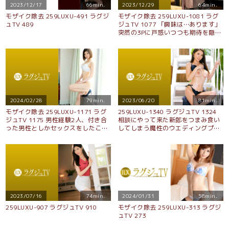
2023/12/17
66min.
2023/12/29
64min.
モザイク除去 259LUXU-491 ラグジ
モザイク除去 259LUXU-1081 ラグ
ュTV 489
ジュTV 1077 「興味は…あります」
突然の3Pに戸惑いつつも期待を隠せ
ないスレンダー美女。ヨガリまくる
その姿も美しい…ピストンの猛攻に
ハメイキの連続！！
2024/02/28
79min.
2023/06/20
81min.
モザイク除去 259LUXU-1171 ラグ
259LUXU-1340 ラグジュTV 1324
ジュTV 1175 男性経験2人、付き合
相談にやって来た新郎をつまみ食い
った男性としかセックスをしたこと
してしまう魔性のウエディングプラ
がない清純派お姉さんがAV出演！初
ンナー！おしとやかな雰囲気にH
めてのAV撮影に頬を染め、豊満に実
乳、美脚、スレンダーという奇跡の
った巨乳を揺らしながら大胆な腰使
スタイル！快楽を求めてAVにまで足
いで絶叫騎乗位！
を踏み入れ、中イキを繰り返す！
2023/07/16
74min.
2024/01/31
58min.
259LUXU-907 ラグジュTV 910
モザイク除去 259LUXU-313 ラグジ
ュTV 273