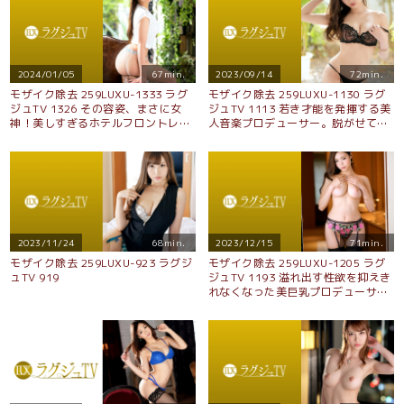
2024/01/05
67min.
2023/09/14
72min.
モザイク除去 259LUXU-1333 ラグ
モザイク除去 259LUXU-1130 ラグ
ジュTV 1326 その容姿、まさに女
ジュTV 1113 若き才能を発揮する美
神！美しすぎるホテルフロントレデ
人音楽プロデューサー。脱がせてみ
ィ牧田希美さんが再登場！セックス
れば一際目を惹くGカップの巨乳に
するのは前作ぶりで欲求不満に磨き
オイルを塗りたくり、激しさとネッ
がかかった様子…。性欲に飢えた美
トリしたセックスに何度もイキ乱れ
女がクリトリスを弄くり回しながら
る！
巨根を貪る！！
2023/11/24
68min.
2023/12/15
71min.
モザイク除去 259LUXU-923 ラグジ
モザイク除去 259LUXU-1205 ラグ
ュTV 919
ジュTV 1193 溢れ出す性欲を抑えき
れなくなった美巨乳プロデューサー
が再びの出演！巨根に跨り自ら腰振
り感じる部分を刺激しながら美巨乳
を揺らしながら何度も中イキで乱れ
まくる！