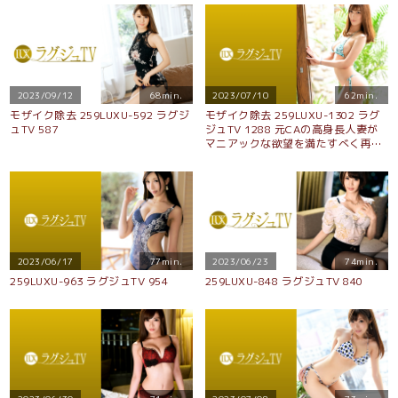
2023/09/12
68min.
2023/07/10
62min.
モザイク除去 259LUXU-592 ラグジ
モザイク除去 259LUXU-1302 ラグ
ュTV 587
ジュTV 1288 元CAの高身長人妻が
マニアックな欲望を満たすべく再出
演！『もっと男性を責めたいんで
す…』と妖艶な笑みを浮かべながら
フェラや騎乗位で濃厚ご奉仕！！最
後はたっぷり生ザーメンを膣内射
精！！
2023/06/17
77min.
2023/06/23
74min.
259LUXU-963 ラグジュTV 954
259LUXU-848 ラグジュTV 840