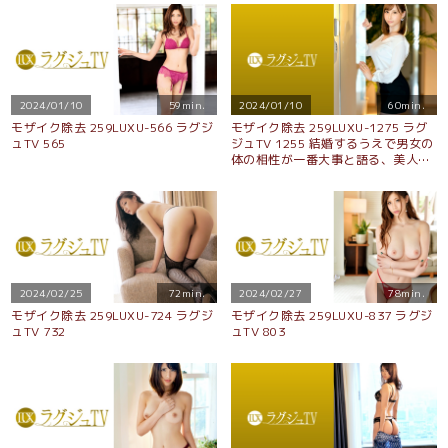
年。抑えきれない性欲を解放する為
にAV出演！念願の巨根を目の当たり
にしすると嬉しそうに喉奥まで含み
味わい尽くす！熟れ始めたムッチリ
ボディは刺激に敏感に反応し、非日
常のセックスによいしれる！
2024/01/10
59min.
2024/01/10
60min.
モザイク除去 259LUXU-566 ラグジ
モザイク除去 259LUXU-1275 ラグ
ュTV 565
ジュTV 1255 結婚するうえで男女の
体の相性が一番大事と語る、美人婚
活コンサルタントがAV出演！美脚を
大胆に広げ巨根を受け入れ、柔美巨
乳を揺らしながら喘ぎまくる！
2024/02/25
72min.
2024/02/27
78min.
モザイク除去 259LUXU-724 ラグジ
モザイク除去 259LUXU-837 ラグジ
ュTV 732
ュTV 803