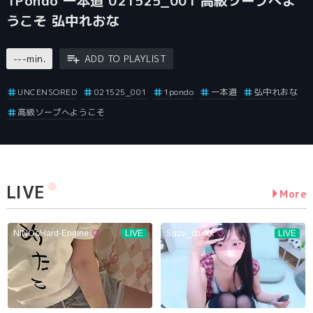
1Pondo 一本道 021525_001 高級ソープへよ
うこそ 弘中れおな
---min.
ADD TO PLAYLIST
UNCENSORED
021525_001
1pondo
一本道
弘中れおな
高級ソープへようこそ
LIVE
More