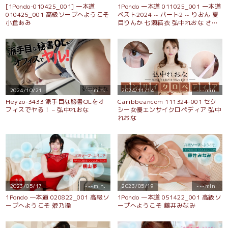
[1Pondo-010425_001] 一本道
1Pondo 一本道 011025_001 一本道
010425_001 高級ソープへようこそ
ベスト2024 ~ パート2 ~ りおん 夏
小倉あみ
目りんか 七瀬結衣 弘中れおな さと
み
2024/10/21
---min.
2024/11/14
---min.
Heyzo-3433 派手目な秘書OLをオ
Caribbeancom 111324-001 セク
フィスでヤる！ – 弘中れおな
シー女優エンサイクロペディア 弘中
れおな
2023/05/17
---min.
2023/05/19
---min.
1Pondo 一本道 020822_001 高級ソ
1Pondo 一本道 051422_001 高級ソ
ープへようこそ 姫乃操
ープへようこそ 藤井みなみ