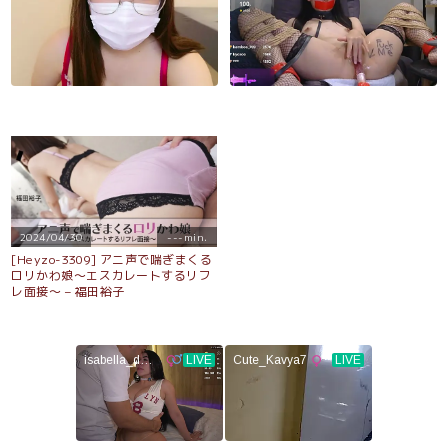
2024/04/30
---min.
[Heyzo-3309] アニ声で喘ぎまくる
ロリかわ娘～エスカレートするリフ
レ面接～ – 福田裕子