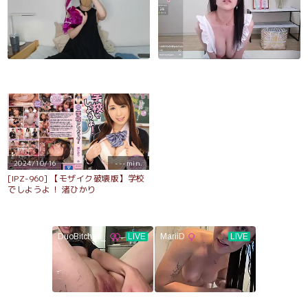
2024/10/16
---min.
[IPZ-960] 【モザイク破壊版】学校
でしようよ！ 渚ひかり