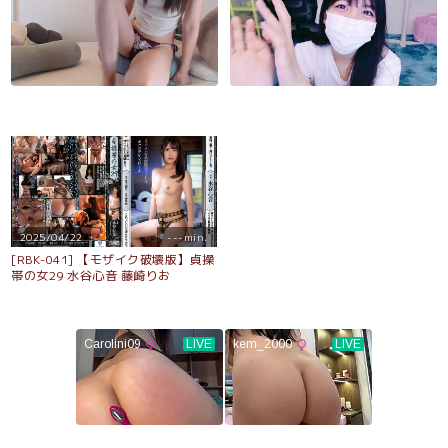
2025/04/22
---min.
[RBK-041] 【モザイク破壊版】貞操
帯の女29 水谷心音 藤崎りお