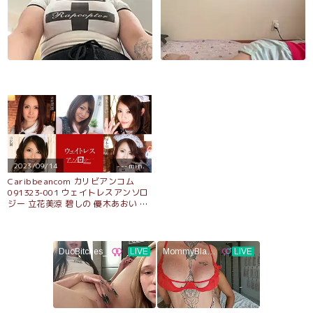
2023/09/14
---min.
Caribbeancom カリビアンコム
091323-001 ウェイトレスアンソロ
ジー 立花美涼 碧しの 優木あおい 塚
本明日香 水沢舞