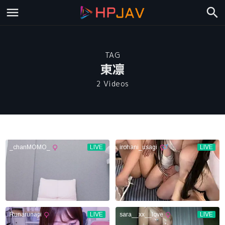
TAG
東凛
2 Videos