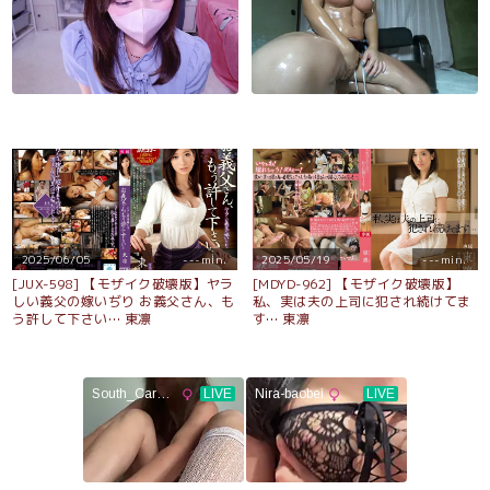
2025/06/05
---min.
2025/05/19
---min.
[JUX-598] 【モザイク破壊版】ヤラ
[MDYD-962] 【モザイク破壊版】
しい義父の嫁いぢり お義父さん、も
私、実は夫の上司に犯され続けてま
う許して下さい… 東凛
す… 東凛