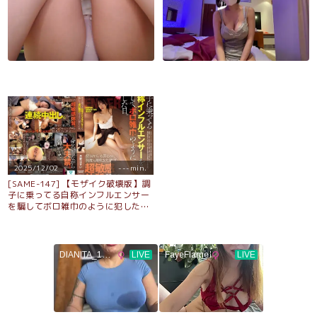
2025/12/02
---min.
[SAME-147] 【モザイク破壊版】調
子に乗ってる自称インフルエンサー
を騙してボロ雑巾のように犯した
日。 月野江すい