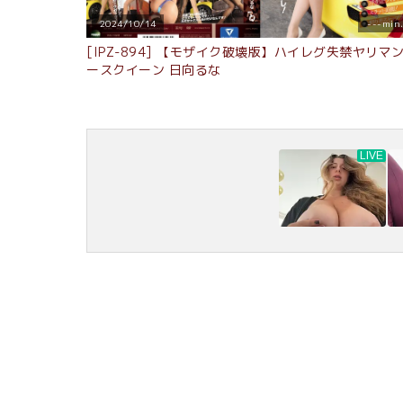
2024/10/14
---min
[IPZ-894] 【モザイク破壊版】ハイレグ失禁ヤリマ
ースクイーン 日向るな