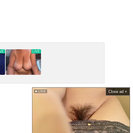
Close ad ×
LIVE