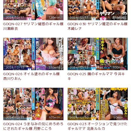
2024/12/17
120min.
2024/12/17
115min.
GDQN-027 ヤリマン疑惑のギャル嫁
GDQN-030 ヤリマン確定のギャル嫁
川瀬麻衣
木崎レナ
2024/12/15
110min.
2024/12/12
100min.
GDQN-026 オイル塗れのギャル嫁
GDQN-025 隣のギャルママ 今井キ
西川りおん
キ
2024/12/11
105min.
2024/12/10
90min.
GDQN-024 うまなみの兄にめろめろ
GDQN-023 オークションで見つけた
にされたギャル嫁 月野こころ
ギャルママ 北条ルルカ