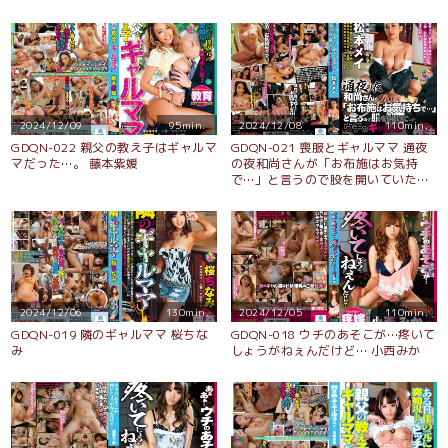
2024/12/09
95min.
2024/12/08
110min.
GDQN-022 親父の教え子はギャルマ
GDQN-021 喪服とギャルママ 通夜
マだった…。 藤本紫媛
の夜和尚さんが「お布施はお気持
で…」と言うので股を開いていたウ
チのギャル嫁 松本メイ
2024/12/06
130min.
2024/12/05
110min.
GDQN-019 隣のギャルママ 桜ちな
GDQN-018 ウチのあそこが…疼いて
み
しょうがねぇんだけど… 小西みか