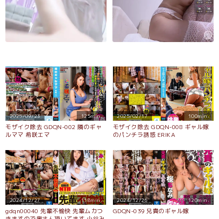
2025/09/23
125min.
2025/02/17
100min.
モザイク除去 GDQN-002 隣のギャ
モザイク除去 GDQN-008 ギャル嫁
ルママ 希咲エマ
のパンチラ誘惑 ERIKA
2024/12/27
118min.
2024/12/26
120min.
gdqn00040 先輩不愉快 先輩ムカつ
GDQN-039 兄貴のギャル嫁
きますので奥さん頂いてます 小谷み