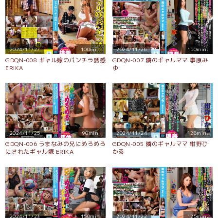
2024/11/27
100min.
2024/11/26
150min.
GDQN-008 ギャル嫁のパンチラ誘惑
GDQN-007 隣のギャルママ 事原み
ERIKA
ゆ
2024/11/25
90min.
2024/11/24
128min.
GDQN-006 うまなみの兄にめろめろ
GDQN-005 隣のギャルママ 紺野ひ
にされたギャル嫁 ERIKA
かる
2024/11/23
150min.
2024/11/22
125min.