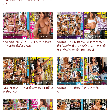
のり
2024/12/25
109min.
2024/12/24
97min.
gdqn00038 デリヘル呼んだら弟の
gdqn00037 同僚と乱交できる風俗
ギャル嫁 成宮はるあ
嬢呼んだらまさかのウチのギャル嫁
が来やがった 春日部このは
2024/12/22
120min.
2024/12/17
92min.
GDQN-034 ギャル嫁からのエロ動画
gdqn00029 隣のギャルママ 涼宮の
河音くるみ
ん