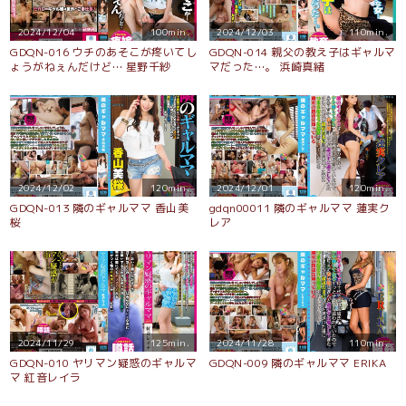
2024/12/04
100min.
2024/12/03
110min.
GDQN-016 ウチのあそこが疼いてし
GDQN-014 親父の教え子はギャルマ
ょうがねぇんだけど… 星野千紗
マだった…。 浜崎真緒
2024/12/02
120min.
2024/12/01
120min.
GDQN-013 隣のギャルママ 香山美
gdqn00011 隣のギャルママ 蓮実ク
桜
レア
2024/11/29
125min.
2024/11/28
110min.
GDQN-010 ヤリマン疑惑のギャルマ
GDQN-009 隣のギャルママ ERIKA
マ 紅音レイラ