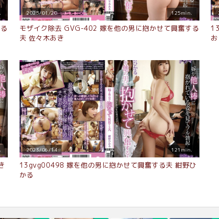
.
2025/01/20
125min.
する
モザイク除去 GVG-402 嫁を他の男に抱かせて興奮する
1
夫 佐々木あき
お
.
2023/06/14
121min.
き
13gvg00498 嫁を他の男に抱かせて興奮する夫 紺野ひ
かる