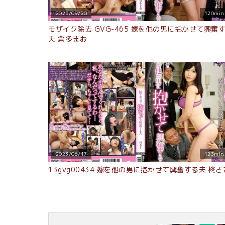
2025/09/20
120min
モザイク除去 GVG-465 嫁を他の男に抱かせて興奮
夫 倉多まお
2023/06/17
123min
13gvg00434 嫁を他の男に抱かせて興奮する夫 柊さ