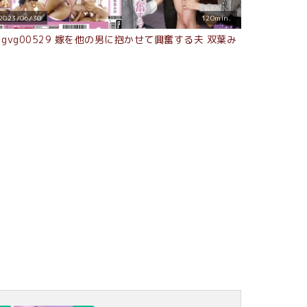
2023/06/30
120min.
3gvg00529 嫁を他の男に抱かせて興奮する夫 双葉み