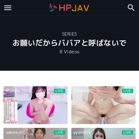
SERIES
お願いだからババアと呼ばないで
8 Videos