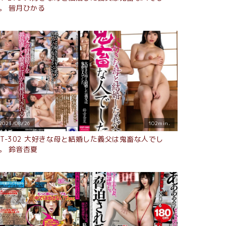
。 皆月ひかる
2023/08/26
102min.
ST-302 大好きな母と結婚した義父は鬼畜な人でし
。 鈴音杏夏