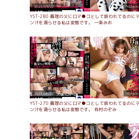
2023/05/22
102min
YST-280 義理の父に口マ●コとして扱われてるのに
ン汁を滴らせる私は変態です。 一条みお
2023/06/23
101min
YST-270 義理の父に口マ●コとして扱われてるのに
ン汁を滴らせる私は変態です。 有村のぞみ