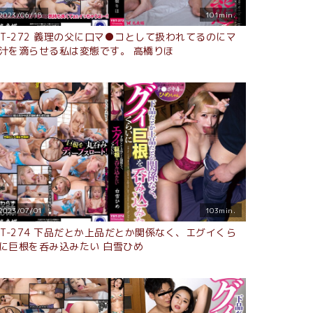
2023/06/18
101min.
ST-272 義理の父に口マ●コとして扱われてるのにマ
汁を滴らせる私は変態です。 高橋りほ
2023/07/01
103min.
ST-274 下品だとか上品だとか関係なく、エグイくら
に巨根を呑み込みたい 白雪ひめ