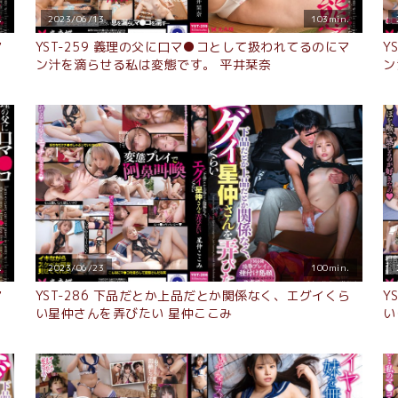
.
2023/06/13
103min.
マ
YST-259 義理の父に口マ●コとして扱われてるのにマ
Y
ン汁を滴らせる私は変態です。 平井栞奈
ン
.
2023/06/23
100min.
マ
YST-286 下品だとか上品だとか関係なく、エグイくら
Y
い星仲さんを弄びたい 星仲ここみ
い