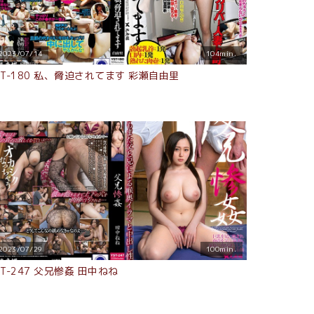
2023/07/14
104min.
ST-180 私、脅迫されてます 彩瀬自由里
2023/07/29
100min.
ST-247 父兄惨姦 田中ねね