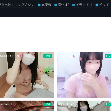
だから許してください。
光夜蝶
3P・4P
イラマチオ
ビッチ