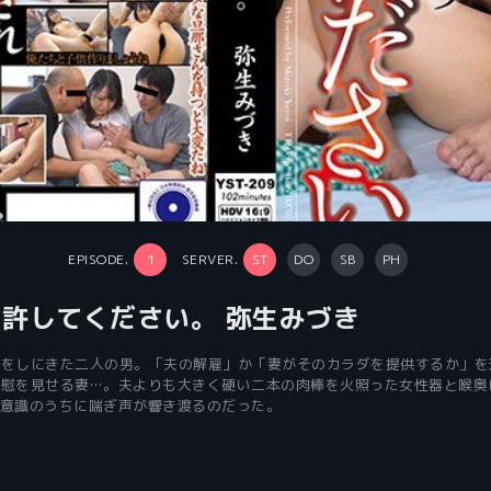
EPISODE.
1
SERVER.
ST
DO
SB
PH
から許してください。 弥生みづき
告をしにきた二人の男。「夫の解雇」か「妻がそのカラダを提供するか」を
自慰を見せる妻…。夫よりも大きく硬い二本の肉棒を火照った女性器と喉奥
意識のうちに喘ぎ声が響き渡るのだった。