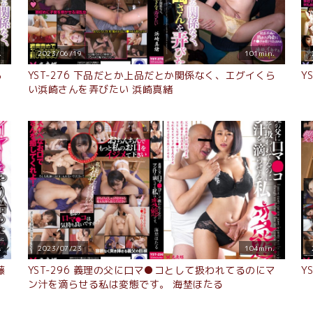
.
2023/06/19
101min.
ら
YST-276 下品だとか上品だとか関係なく、エグイくら
Y
い浜崎さんを弄びたい 浜崎真緒
.
2023/07/23
104min.
藤
YST-296 義理の父に口マ●コとして扱われてるのにマ
Y
ン汁を滴らせる私は変態です。 海埜ほたる