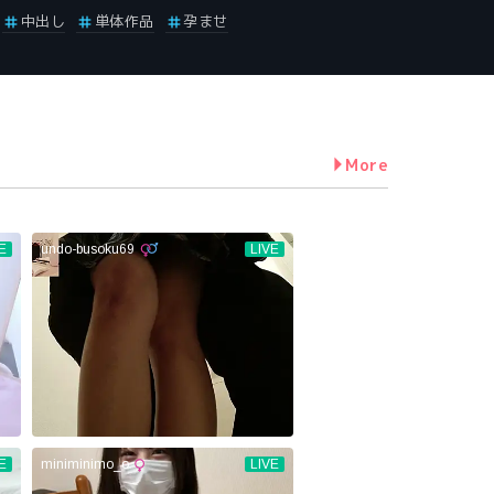
中出し
単体作品
孕ませ
More