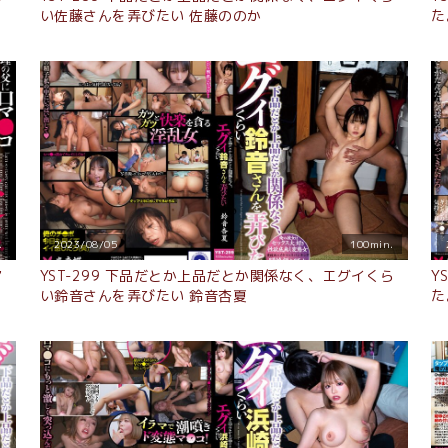
い佐藤さんを弄びたい 佐藤ののか
た
.
2023/08/05
100min.
マ
YST-299 下品だとか上品だとか関係なく、エグイくら
Y
い鈴音さんを弄びたい 鈴音杏夏
た