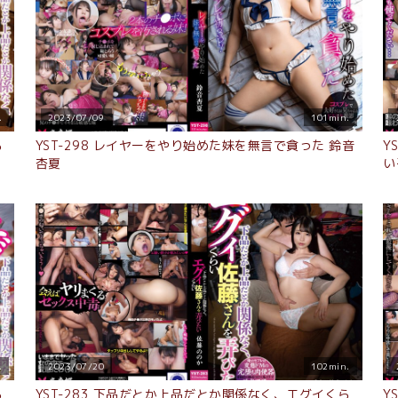
.
2023/07/09
101min.
ら
YST-298 レイヤーをやり始めた妹を無言で貪った 鈴音
Y
杏夏
い
.
2023/07/20
102min.
ら
YST-283 下品だとか上品だとか関係なく、エグイくら
Y