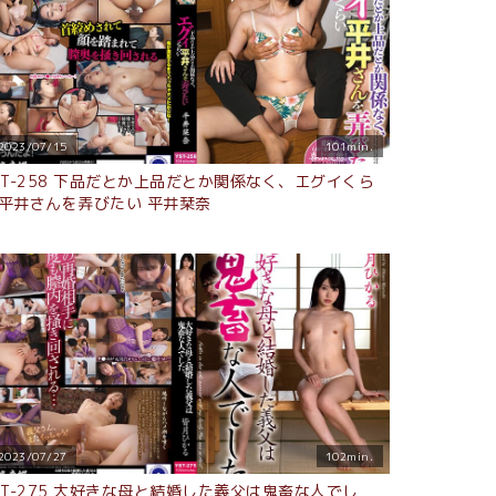
2023/07/15
101min.
ST-258 下品だとか上品だとか関係なく、エグイくら
平井さんを弄びたい 平井栞奈
2023/07/27
102min.
ST-275 大好きな母と結婚した義父は鬼畜な人でし