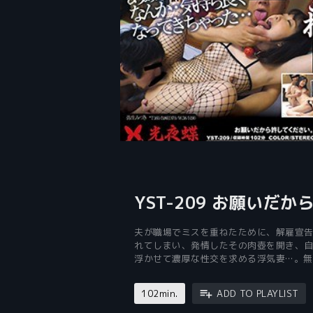
YST-209 お願いだ
夫が職場でミスを重ねたために、解雇宣
れてしまい、発情したその肉壺を開き、
浮かせて濃厚な性交を求める浮気妻…。無
102min.
ADD TO PLAYLIST