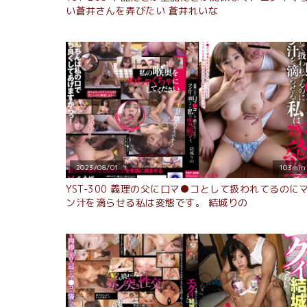
い蒼井さんを弄びたい 蒼井れいな
2023/08/01
103min
YST-300 義理の父に口マ●コとして扱われてるのに
ン汁を滴らせる私は変態です。 結城りの