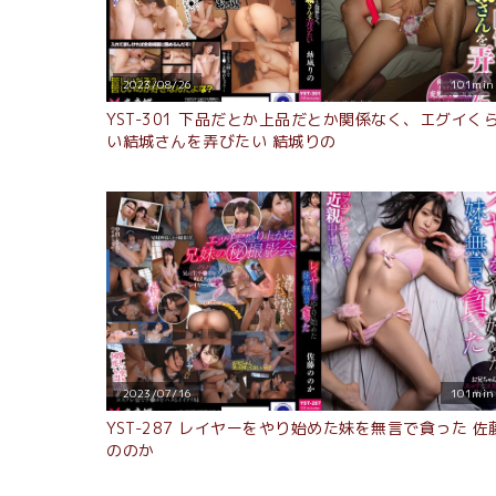
2023/08/26
101min
YST-301 下品だとか上品だとか関係なく、エグイく
い結城さんを弄びたい 結城りの
2023/07/16
101min
YST-287 レイヤーをやり始めた妹を無言で貪った 佐
ののか