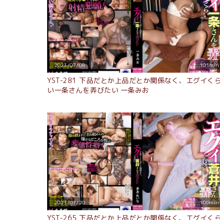
2023/07/08
101min
YST-281 下品だとか上品だとか関係なく、エグイく
い一条さんを弄びたい 一条みお
2023/07/20
100min
YST-265 下品だとか上品だとか関係なく、エグイく