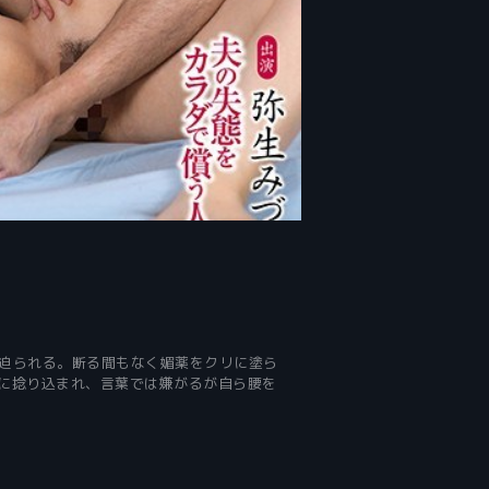
迫られる。断る間もなく媚薬をクリに塗ら
に捻り込まれ、言葉では嫌がるが自ら腰を