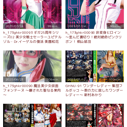
2023/07/24
99min.
2023/07/24
80min.
h_173ghkr00093 ギガ25周年シリ
h_173ghkr00098 非変身ヒロイン
ーズ02 美少女戦士セーラーユピテル
～歪んだ裏切り！絶対絶命ピンクリ
ゾル・Dr.イーゲルの復活 美園和花
ボン！ 桐山結羽
2023/06/23
106min.
2023/07/12
110min.
h_173ghkr00090 魔法美少女仮面
GHNU-91 ワンダーレディー 集団フ
フォンテーヌ ～曝された聖なる果肉
ルボッコ 〜数の力に屈したワンダー
～
レディー〜 新村あかり