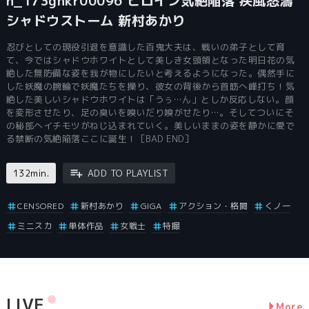
h_173ghkr00096 ヒロイン気絶陥落 疾風怒濤
シャドウストーム 新村あかり
忍びとしての現役引退を意識した百鬼大夫は、戦いの弟子として育
て、今ではシャドウホワイトとして美しき女頭領となった明日花の気
絶した無防備な姿を我が物にしたいと考えるようになった。偶然手に
した妖魔の腕輪で妖魔たちを操り、彼女の背後から首筋へ峰打ち！気
絶した美しいシャドウホワイトは「うぅ…ん」としか反応しない。顔
を変形させたり、足の臭いを嗅いだり嗅がせたり…。そしてついにそ
の秘部へイチモツがねじ込まれていく。美しいままの姿を静かに愛で
る禁断の気絶陥落ここに誕生！［BAD END］
132min.
ADD TO PLAYLIST
CENSORED
新村あかり
GIGA
アクション・格闘
くノ一
ミニスカ
単体作品
女戦士
特撮
LIVE
More