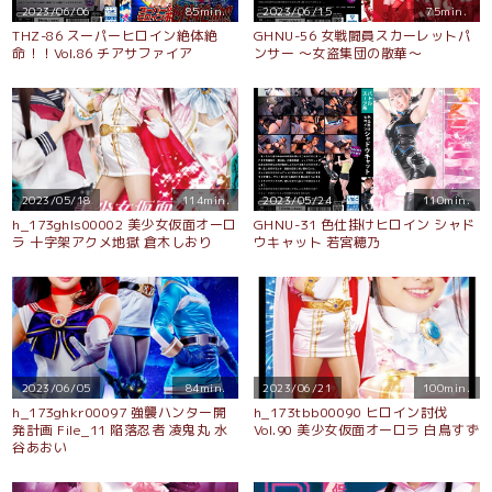
2023/06/06
85min.
2023/06/15
75min.
THZ-86 スーパーヒロイン絶体絶
GHNU-56 女戦闘員スカーレットパ
命！！Vol.86 チアサファイア
ンサー 〜女盗集団の散華〜
2023/05/18
114min.
2023/05/24
110min.
h_173ghls00002 美少女仮面オーロ
GHNU-31 色仕掛けヒロイン シャド
ラ 十字架アクメ地獄 倉木しおり
ウキャット 若宮穂乃
2023/06/05
84min.
2023/06/21
100min.
h_173ghkr00097 強襲ハンター開
h_173tbb00090 ヒロイン討伐
発計画 File_11 陥落忍者 凌鬼丸 水
Vol.90 美少女仮面オーロラ 白鳥すず
谷あおい