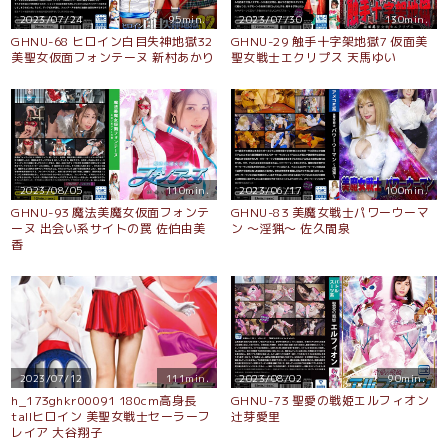
2023/07/24
95min.
2023/07/30
130min.
GHNU-68 ヒロイン白目失神地獄32
GHNU-29 触手十字架地獄7 仮面美
美聖女仮面フォンテーヌ 新村あかり
聖女戦士エクリプス 天馬ゆい
2023/08/05
110min.
2023/06/17
100min.
GHNU-93 魔法美魔女仮面フォンテ
GHNU-83 美魔女戦士パワーウーマ
ーヌ 出会い系サイトの罠 佐伯由美
ン 〜淫猟〜 佐久間泉
香
2023/07/12
111min.
2023/08/02
90min.
h_173ghkr00091 180cm高身長
GHNU-73 聖愛の戦姫エルフィオン
tallヒロイン 美聖女戦士セーラーフ
辻芽愛里
レイア 大谷翔子