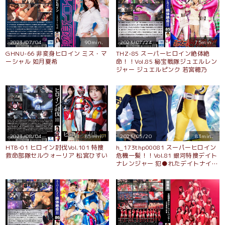
2023/07/04
90min.
2023/07/24
75min.
GHNU-66 非変身ヒロイン ミス・マ
THZ-85 スーパーヒロイン絶体絶
ーシャル 如月夏希
命！！Vol.85 秘宝戦隊ジュエルレン
ジャー ジュエルピンク 若宮穂乃
2023/08/04
85min.
2023/05/20
83min.
HTB-01 ヒロイン討伐Vol.101 特捜
h_173thp00081 スーパーヒロイン
救命部隊セルウォーリア 松宮ひすい
危機一髪！！Vol.81 銀河特捜デイト
ナレンジャー 犯●れたデイトナイエ
ロー 倉野遥