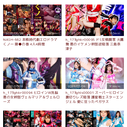
2023/06/28
240min.
2023/07/16
115min.
NASH-662 本格時代劇エロドラマ
h_173ghkr00095 ドS女格闘家 火鷹
くノ一 陵●の巻 4人4時間
舞 悪のイケメン幹部逆陥落 三島奈
津子
2023/05/16
132min.
2023/07/06
104min.
h_173ghkr00094 ヒロインW洗脳
h_173ghls00001 スーパーヒロイン
悪の女幹部ヴェルマリア＆ヴェルロ
裏切りレズ陥落 護星戦士スターエン
ーズ
ジェル 愛に狂ったペガサス