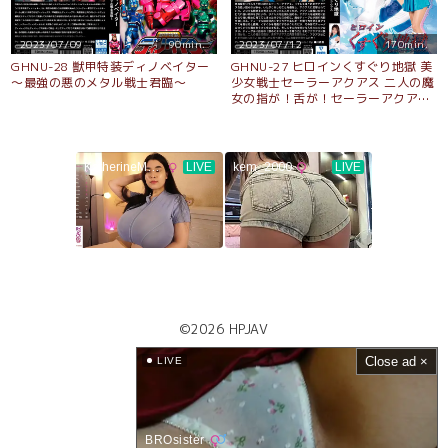
2023/07/09
90min.
2023/07/12
170min.
GHNU-28 獣甲特装ディノベイター
GHNU-27 ヒロインくすぐり地獄 美
〜最強の悪のメタル戦士君臨〜
少女戦士セーラーアクアス 二人の魔
女の指が！舌が！セーラーアクアス
を責め立てる
©2026
HPJAV
Close ad ×
LIVE
BROsister