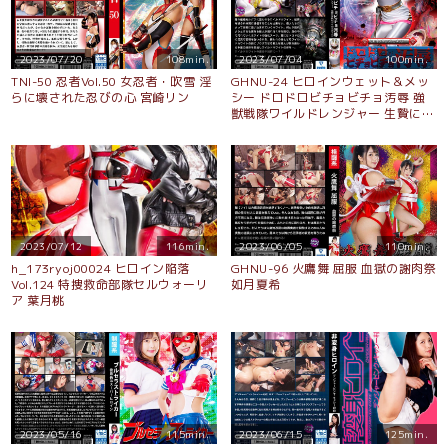
2023/07/20
108min.
2023/07/04
100min.
TNI-50 忍者Vol.50 女忍者・吹雪 淫
GHNU-24 ヒロインウェット＆メッ
らに壊された忍びの心 宮崎リン
シー ドロドロビチョビチョ汚辱 強
獣戦隊ワイルドレンジャー 生贄にさ
れたワイルドホワイト 妃月るい
2023/07/12
116min.
2023/06/05
110min.
h_173ryoj00024 ヒロイン陥落
GHNU-96 火鷹舞 屈服 血獄の謝肉祭
Vol.124 特捜救命部隊セルウォーリ
如月夏希
ア 葉月桃
2023/05/16
115min.
2023/06/15
125min.