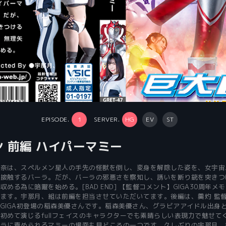
EPISODE.
1
SERVER.
HG
EV
ST
イン 前編 ハイパーマミー
真奈は、スペルメン星人の手先の怪獣を倒し、変身を解除した姿を、女宇宙
に接触するバーラ。だが、バーラの邪悪さを察知し、誘いを断り銃を突きつ
める為に暗躍を始める。[BAD END] 【監督コメント】GIGA30周年
ます。宇那月、組は前編を担当させていただいてます。後編は、羹灼 監
GIGA初登場の稲森美優さんです。稲森美優さん、グラビアアイドル出身
初めて演じるfullフェイスのキャラクターでも素晴らしい表現力で魅せ
ーラに責められるマミーの場面も見どころの一つです。久しぶりの宇那月、