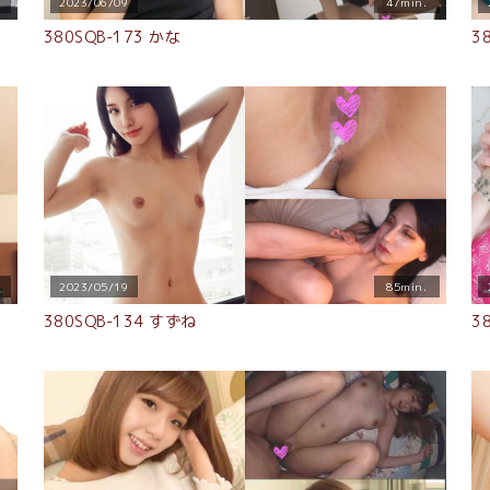
2023/06/09
47min.
380SQB-173 かな
3
2023/05/19
85min.
380SQB-134 すずね
3