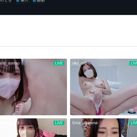
のぞき
素人
顔射