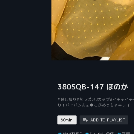
380SQB-147 ほのか
#隠し撮り#ちっぱいBカップ#イチャイ
り！パイパンおま●こがめっちゃキレイ！
60min.
ADD TO PLAYLIST