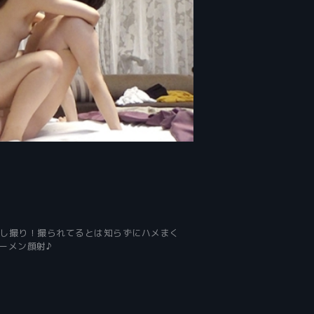
隠し撮り！撮られてるとは知らずにハメまく
ーメン顔射♪