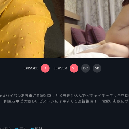
EPISODE.
1
SERVER.
ST
DO
SB
チャ#パイパンおま●こ#顔射隠しカメラを仕込んでイチャイチャエッチを
！剛直ち●ぽの激しいピストンにイキまくり連続絶頂！！可愛いお顔にザ