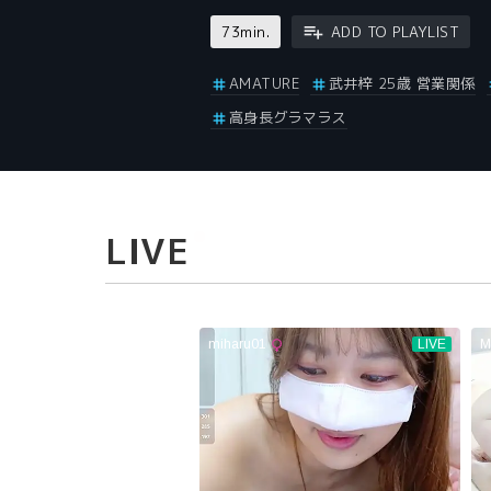
73min.
ADD TO PLAYLIST
AMATURE
武井梓 25歳 営業関係
高身長グラマラス
LIVE