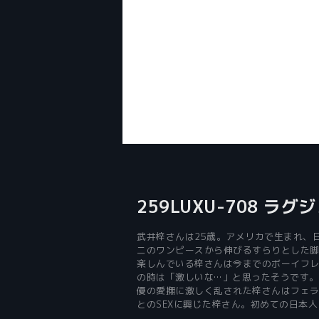
259LUXU-708 ラグジ
武井梓さんは25歳。アメリカで生まれ、
ニのワンピースから伸びるすらりとした
楽しんでいる梓さんは今までのボーイフレ
の時は「激しいな…」と思ったそうです。
優の愛撫に激しく乱された梓さんはフェ
とのSEXに興じた梓さん。初めての日本