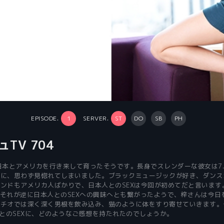
EPISODE.
1
SERVER.
ST
DO
SB
PH
ュTV 704
日本とアメリカを行き来して育ったそうです。長身でスレンダーな彼女は7
脚に、思わず見惚れてしまいました。ブラックミュージックが好き、ダンス
ンドもアメリカ人ばかりで、日本人とのSEXは今回が初めてだと言います
それが逆に日本人とのSEXへの興味へとも繋がったようで、梓さんは今日
ラチオでは深く深く男根を飲み込み、猫のように体をすり寄せていきます。
人とのSEXに、どのようなご感想を持たれたのでしょうか。