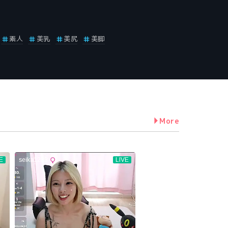
素人
美乳
美尻
美脚
More