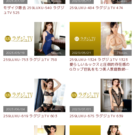
2023/07/07
80min.
2023/05/17
60min.
モザイク除去 259LUXU-540 ラグジ
259LUXU-484 ラグジュTV 474
ュTV 525
2023/05/19
54min.
2023/05/21
78min.
259LUXU-753 ラグジュTV 758
259LUXU-1324 ラグジュTV 1323
愛らしいルックスと圧倒的存在感の
Gカップ巨乳をもつ美人家庭教師が
再び出演！優しくも厭らしい手つき
でオナニーを披露…。オナニーで火
照った体は愛撫だけでも敏感に反応
し、背をのけ反らせて何度も絶
頂！！
2023/06/04
64min.
2023/07/01
81min.
259LUXU-619 ラグジュTV 603
259LUXU-675 ラグジュTV 639