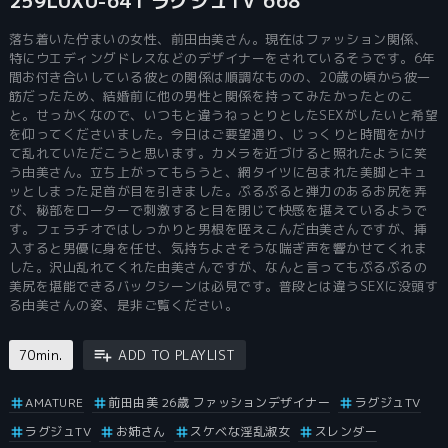
259LUXU-641 ラグジュTV 668
落ち着いた佇まいの女性、前田由美さん。現在はファッション関係、
特にウエディングドレスなどのデザイナーをされているそうです。6年
間お付き合いしている彼との関係は順調なものの、20歳の頃から彼一
筋だったため、結婚前に他の男性と関係を持ってみたかったとのこ
と。せっかくなので、いつもと違うねっとりとしたSEXがしたいと希望
を仰ってくださいました。今日はご要望通り、じっくりと時間をかけ
て乱れていただこうと思います。カメラを近づけると照れたように笑
う由美さん。立ち上がってもらうと、網タイツに包まれた美脚とキュ
ッとしまった足首が目を引きました。ぷるぷると弾力のあるお尻を弄
び、秘部をローターで刺激すると目を閉じて快感を堪えているようで
す。フェラチオではしっかりと男根を咥えこんだ由美さんですが、挿
入すると男優に身を任せ、気持ちよさそうな喘ぎ声を響かせてくれま
した。沢山乱れてくれた由美さんですが、なんと言ってもぷるぷるの
美尻を堪能できるバックシーンは必見です。普段とは違うSEXに没頭す
る由美さんの姿、是非ご覧ください。
70min.
ADD TO PLAYLIST
AMATURE
前田由美 26歳 ファッションデザイナー
ラグジュTV
ラグジュTV
お姉さん
スケベな淫乱淑女
スレンダー