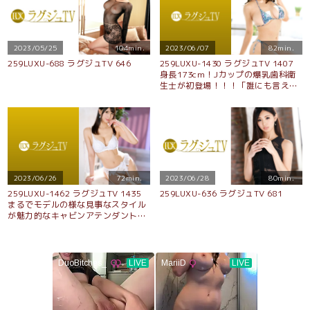
2023/05/25
104min.
2023/06/07
82min.
259LUXU-688 ラグジュTV 646
259LUXU-1430 ラグジュTV 1407
身長173cm！Jカップの爆乳歯科衛
生士が初登場！！！「誰にも言えな
いくらい変態なんです…」セックス
をする為に生まれてきたかのような
淫乱美女が軟乳を暴れさせながら淫
らに悶える濃厚セックス！！
2023/06/26
72min.
2023/06/28
80min.
259LUXU-1462 ラグジュTV 1435
259LUXU-636 ラグジュTV 681
まるでモデルの様な見事なスタイル
が魅力的なキャビンアテンダントが
登場！麗しい印象とは裏腹に騎乗位
ではいやらしい腰振りで巨根を堪
能！！美意識が行き届いた見事なス
タイルでイキ乱れる姿は必見！