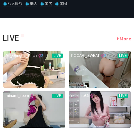
ハメ撮り
素人
美尻
美脚
LIVE
More