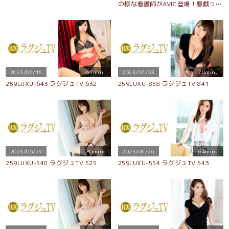
の様な看護師がAVに登場！悪戯っぽ
い微笑を浮かべながら男を骨抜きに
する手コキ、玉舐めはまさに魔性の
テクニック！ガチ勃ちした巨根に跨
り、妖艶な腰使いで乱れまくる！
2023/06/16
69min.
2023/07/03
70min.
259LUXU-643 ラグジュTV 632
259LUXU-858 ラグジュTV 841
2023/05/29
80min.
2023/06/26
64min.
259LUXU-540 ラグジュTV 525
259LUXU-554 ラグジュTV 543