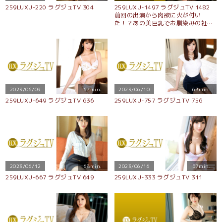
259LUXU-220 ラグジュTV 304
259LUXU-1497 ラグジュTV 1482
前回の出演から肉欲に火が付い
た！？あの美巨乳でお馴染みの社長
令嬢が再登場！「無理やり責められ
何度もイカされたい…」卑猥な衣装
に身を包み、激しいピストンで美巨
乳を揺らしながら、カメラの前で快
楽にイき乱れる！！
2023/06/09
67min.
2023/06/10
63min.
259LUXU-649 ラグジュTV 636
259LUXU-757 ラグジュTV 756
2023/06/12
68min.
2023/06/16
57min.
259LUXU-667 ラグジュTV 649
259LUXU-333 ラグジュTV 311