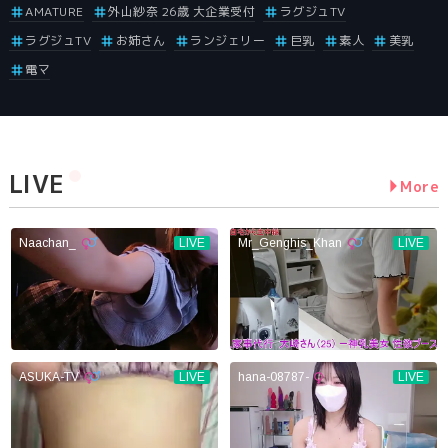
AMATURE
外山紗奈 26歳 大企業受付
ラグジュTV
ラグジュTV
お姉さん
ランジェリー
巨乳
素人
美乳
電マ
LIVE
More