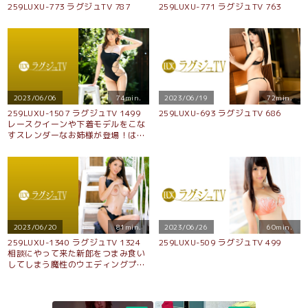
259LUXU-773 ラグジュTV 787
259LUXU-771 ラグジュTV 763
2023/06/06
74min.
2023/06/19
72min.
259LUXU-1507 ラグジュTV 1499
259LUXU-693 ラグジュTV 686
レースクイーンや下着モデルをこな
すスレンダーなお姉様が登場！はじ
めは緊張をしつつも濃厚なキスから
徐々に大胆になっていき、それと比
例する様に秘部を愛液で濡らす…。
敏感になった身体は巨根を愛でるよ
うに受け入れ喘ぎイク！
2023/06/20
81min.
2023/06/26
60min.
259LUXU-1340 ラグジュTV 1324
259LUXU-509 ラグジュTV 499
相談にやって来た新郎をつまみ食い
してしまう魔性のウエディングプラ
ンナー！おしとやかな雰囲気にH
乳、美脚、スレンダーという奇跡の
スタイル！快楽を求めてAVにまで足