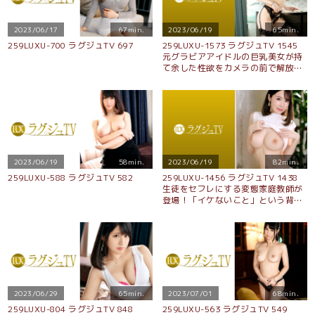
2023/06/17
67min.
2023/06/19
65min.
259LUXU-700 ラグジュTV 697
259LUXU-1573 ラグジュTV 1545
元グラビアアイドルの巨乳美女が持
て余した性欲をカメラの前で解放！
美乳を揺らしクチュクチュと淫らな
音を立てながら男の上で腰を振り濃
厚なセックスに酔いしれる！
2023/06/19
58min.
2023/06/19
82min.
259LUXU-588 ラグジュTV 582
259LUXU-1456 ラグジュTV 1438
生徒をセフレにする変態家庭教師が
登場！「イケないこと」という背徳
感に興奮し生徒を誘惑して手取り足
取り性教育！それだけでは飽き足り
ず「撮られることに興奮したい」と
ラグジュTVに応募！自他共に認める
美巨乳にガッツリくびれのスレンダ
ーボディ！欲に飢えた淫乱美女を男
優チ●ポでお仕置き！！
2023/06/29
65min.
2023/07/01
68min.
259LUXU-804 ラグジュTV 848
259LUXU-563 ラグジュTV 549