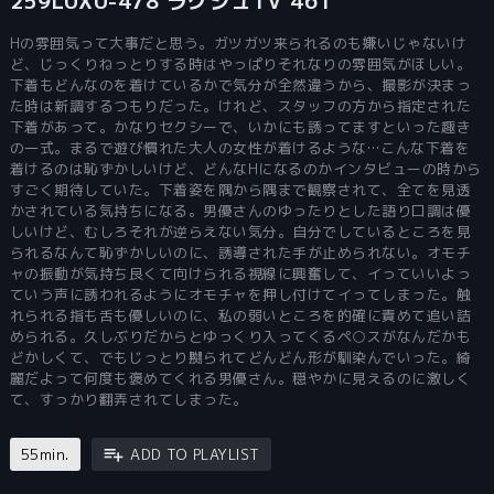
259LUXU-478 ラグジュTV 461
Hの雰囲気って大事だと思う。ガツガツ来られるのも嫌いじゃないけ
ど、じっくりねっとりする時はやっぱりそれなりの雰囲気がほしい。
下着もどんなのを着けているかで気分が全然違うから、撮影が決まっ
た時は新調するつもりだった。けれど、スタッフの方から指定された
下着があって。かなりセクシーで、いかにも誘ってますといった趣き
の一式。まるで遊び慣れた大人の女性が着けるような…こんな下着を
着けるのは恥ずかしいけど、どんなHになるのかインタビューの時から
すごく期待していた。下着姿を隅から隅まで観察されて、全てを見透
かされている気持ちになる。男優さんのゆったりとした語り口調は優
しいけど、むしろそれが逆らえない気分。自分でしているところを見
られるなんて恥ずかしいのに、誘導された手が止められない。オモチ
ャの振動が気持ち良くて向けられる視線に興奮して、イっていいよっ
ていう声に誘われるようにオモチャを押し付けてイってしまった。触
れられる指も舌も優しいのに、私の弱いところを的確に責めて追い詰
められる。久しぶりだからとゆっくり入ってくるペ○スがなんだかも
どかしくて、でもじっとり嬲られてどんどん形が馴染んでいった。綺
麗だよって何度も褒めてくれる男優さん。穏やかに見えるのに激しく
て、すっかり翻弄されてしまった。
55min.
ADD TO PLAYLIST