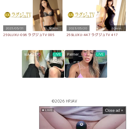
2023/05/31
56min.
2023/05/20
60min.
259LUXU-096 ラグジュTV 085
259LUXU-447 ラグジュTV 417
©2026
HPJAV
Close ad ×
LIVE