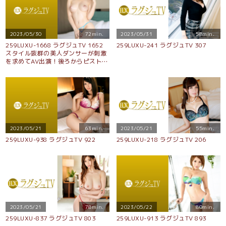
2023/05/30
72min.
2023/05/31
58min.
259LUXU-1668 ラグジュTV 1652
259LUXU-241 ラグジュTV 307
スタイル抜群の美人ダンサーが刺激
を求めてAV出演！後ろからピストン
すれば長い脚と細い腰をビクビク震
わせ本能のままに喘ぎ乱れる！
2023/05/21
63min.
2023/05/21
55min.
259LUXU-938 ラグジュTV 922
259LUXU-218 ラグジュTV 206
2023/05/21
78min.
2023/05/22
80min.
259LUXU-837 ラグジュTV 803
259LUXU-913 ラグジュTV 893