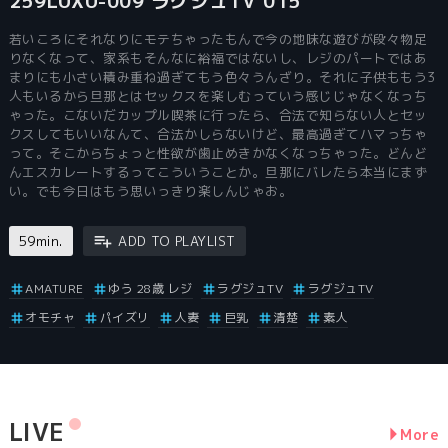
259LUXU-009 ラグジュTV 015
若いころにそれなりにモテちゃったもんで今の地味な遊びが段々物足
りなくなって、家系もそんなに裕福ではないし、レジのパートではあ
まりにも小さい積み重ね過ぎてもう色々うんざり。それに子供ももう3
人もいるから旦那とはセックスを楽しむっていう感じじゃなくなっち
ゃった。こないだカップル喫茶に行ったら、合法で知らない人とセッ
クスしてもいいなんて、合法かしらないけど、最高過ぎてハマっちゃ
って。そこからちょっと性欲が歯止めきかなくなっちゃった。どんど
んエスカレートするってこういうことか。旦那にバレたら本当にまず
い。でも今日はもう思いっきり楽しんじゃお。
59min.
ADD TO PLAYLIST
AMATURE
ゆう 28歳 レジ
ラグジュTV
ラグジュTV
オモチャ
パイズリ
人妻
巨乳
清楚
素人
LIVE
More