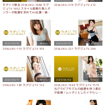
モザイク除去 259LUXU-1668 ラグ
259LUXU-276 ラグジュTV 272
ジュTV 1652 スタイル抜群の美人ダ
ンサーが刺激を求めてAV出演！後ろ
からピストンすれば長い脚と細い腰
をビクビク震わせ本能のままに喘ぎ
乱れる！
2023/05/30
56min.
2023/05/16
60min.
259LUXU-115 ラグジュTV 105
259LUXU-221 ラグジュTV 204
2023/05/17
56min.
2023/06/04
69min.
259LUXU-130 ラグジュTV 122
259LUXU-1543 ラグジュTV 1515
元グラビアモデルの経歴を持つ美女
が登場！ムッチリとしたイヤらしい
体にオイルを塗りたくれば妖艶さに
磨きがかかり、快感ポイントを突く
ピストンに次第に表情は淫らになり